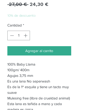
Precio
Precio
 27,00 € 
24,30 €
de
oferta
10% de descuento
Cantidad
*
Agregar al carrito
100% Baby Llama
100gm/ 400m
Agujas 3,75 mm
Es una lana No seperwash
Es de la 1ª esquila y tiene un tacto muy
suave
Mulesing free (libre de crueldad animal)
Esta lana es teñida a mano y cada
madeja es única.