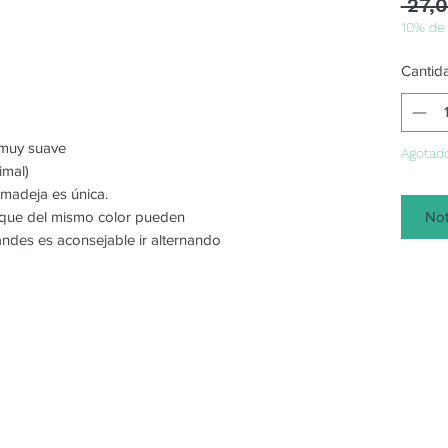
 27,
10% de
Cantid
o muy suave
Agotad
imal)
 madeja es única.
Not
o que del mismo color pueden
randes es aconsejable ir alternando