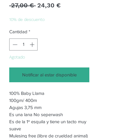
Precio
Precio
 27,00 € 
24,30 €
de
oferta
10% de descuento
Cantidad
*
Agotado
Notificar al estar disponible
100% Baby Llama
100gm/ 400m
Agujas 3,75 mm
Es una lana No seperwash
Es de la 1ª esquila y tiene un tacto muy
suave
Mulesing free (libre de crueldad animal)