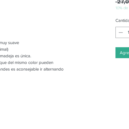
 27,
10% de
Cantid
o muy suave
imal)
Agreg
 madeja es única.
o que del mismo color pueden
randes es aconsejable ir alternando