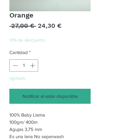
Orange
Precio
Precio
 27,00 € 
24,30 €
de
oferta
10% de descuento
Cantidad
*
Agotado
Notificar al estar disponible
100% Baby Llama
100gm/ 400m
Agujas 3,75 mm
Es una lana No seperwash