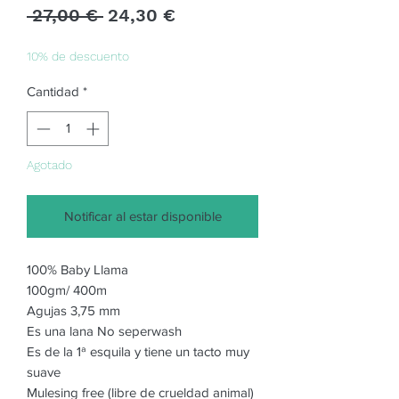
Precio
Precio
 27,00 € 
24,30 €
de
oferta
10% de descuento
Cantidad
*
Agotado
Notificar al estar disponible
100% Baby Llama
100gm/ 400m
Agujas 3,75 mm
Es una lana No seperwash
Es de la 1ª esquila y tiene un tacto muy
suave
Mulesing free (libre de crueldad animal)