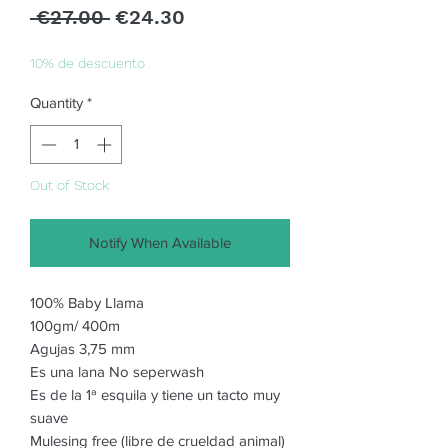
Regular
Sale
 €27.00 
€24.30
Price
Price
10% de descuento
Quantity
*
Out of Stock
Notify When Available
100% Baby Llama
100gm/ 400m
Agujas 3,75 mm
Es una lana No seperwash
Es de la 1ª esquila y tiene un tacto muy
suave
Mulesing free (libre de crueldad animal)