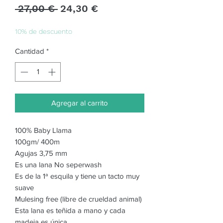
Precio
Precio
 27,00 € 
24,30 €
de
oferta
10% de descuento
Cantidad
*
Agregar al carrito
100% Baby Llama
100gm/ 400m
Agujas 3,75 mm
Es una lana No seperwash
Es de la 1ª esquila y tiene un tacto muy
suave
Mulesing free (libre de crueldad animal)
Esta lana es teñida a mano y cada
madeja es única.