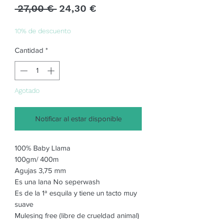
Precio
Precio
 27,00 € 
24,30 €
de
oferta
10% de descuento
Cantidad
*
Agotado
Notificar al estar disponible
100% Baby Llama
100gm/ 400m
Agujas 3,75 mm
Es una lana No seperwash
Es de la 1ª esquila y tiene un tacto muy
suave
Mulesing free (libre de crueldad animal)