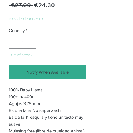
Regular
Sale
 €27.00 
€24.30
Price
Price
10% de descuento
Quantity
*
Out of Stock
Notify When Available
100% Baby Llama
100gm/ 400m
Agujas 3,75 mm
Es una lana No seperwash
Es de la 1ª esquila y tiene un tacto muy
suave
Mulesing free (libre de crueldad animal)