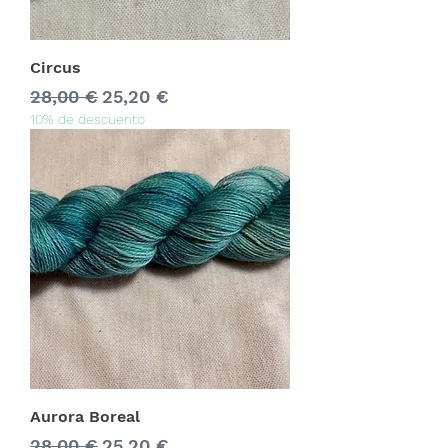
Circus
Precio
Precio de oferta
28,00 €
25,20 €
10% de descuento
Aurora Boreal
Precio
Precio de oferta
28,00 €
25,20 €