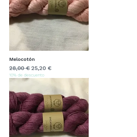
Melocotón
Precio
Precio de oferta
28,00 €
25,20 €
10% de descuento