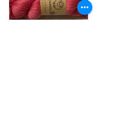
Pasion
Agotado
10% de descuento