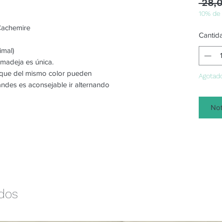
 28,
10% de
Cachemire
Cantid
imal)
 madeja es única.
o que del mismo color pueden
Agotad
randes es aconsejable ir alternando
Not
ados