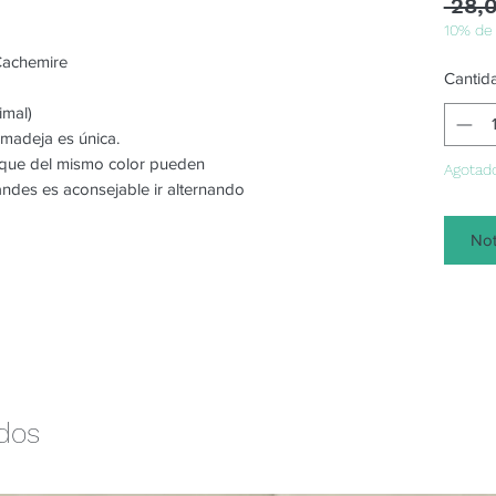
 28,
10% de
Cachemire
Cantid
imal)
 madeja es única.
o que del mismo color pueden
Agotad
randes es aconsejable ir alternando
Not
ados