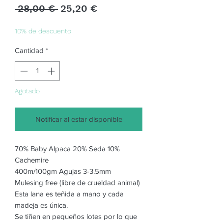
Precio
Precio
 28,00 € 
25,20 €
de
oferta
10% de descuento
Cantidad
*
Agotado
Notificar al estar disponible
70% Baby Alpaca 20% Seda 10%
Cachemire
400m/100gm Agujas 3-3.5mm
Mulesing free (libre de crueldad animal)
Esta lana es teñida a mano y cada
madeja es única.
Se tiñen en pequeños lotes por lo que