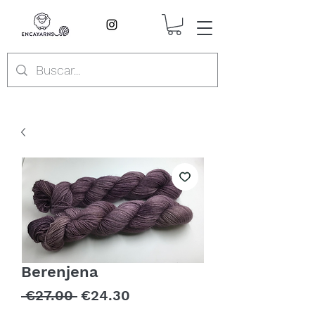
Berenjena
Regular
Sale
 €27.00 
€24.30
Price
Price