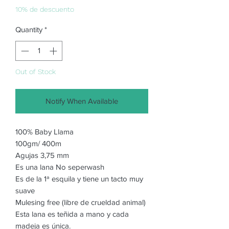
10% de descuento
Quantity
*
Out of Stock
Notify When Available
100% Baby Llama
100gm/ 400m
Agujas 3,75 mm
Es una lana No seperwash
Es de la 1ª esquila y tiene un tacto muy
suave
Mulesing free (libre de crueldad animal)
Esta lana es teñida a mano y cada
madeja es única.