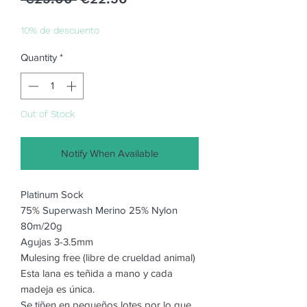
Price
Price
10% de descuento
Quantity
*
Out of Stock
Notify When Available
Platinum Sock
75% Superwash Merino 25% Nylon
80m/20g
Agujas 3-3.5mm
Mulesing free (libre de crueldad animal)
Esta lana es teñida a mano y cada
madeja es única.
Se tiñen en pequeños lotes por lo que