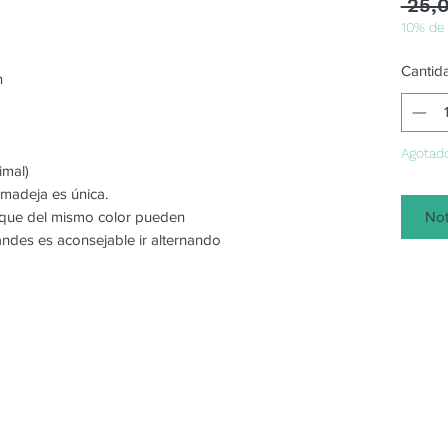
 25,
10% de
Cantid
n
Agotad
imal)
 madeja es única.
Not
o que del mismo color pueden
randes es aconsejable ir alternando