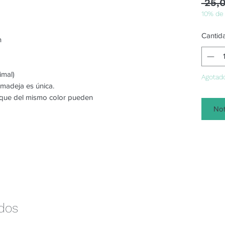
 25,
10% de
Cantid
n
imal)
Agotad
 madeja es única.
o que del mismo color pueden
Not
ados