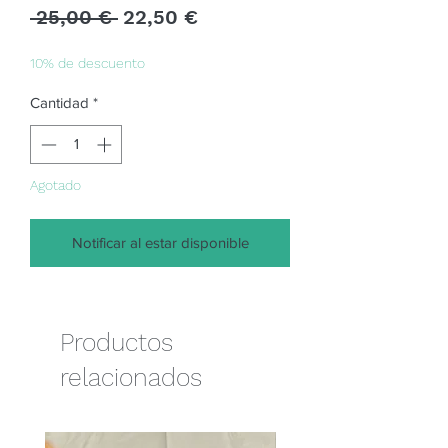
Precio
Precio
 25,00 € 
22,50 €
de
oferta
10% de descuento
Cantidad
*
Agotado
Notificar al estar disponible
Productos
relacionados