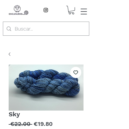
Sky
Regular
Sale
 €22.00 
€19.80