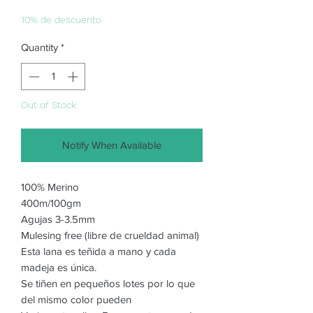
Price
Price
10% de descuento
Quantity
*
Out of Stock
Notify When Available
100% Merino
400m/100gm
Agujas 3-3.5mm
Mulesing free (libre de crueldad animal)
Esta lana es teñida a mano y cada
madeja es única.
Se tiñen en pequeños lotes por lo que
del mismo color pueden