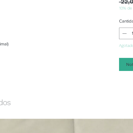
 22,
10% de
Cantid
imal)
Agotad
Not
ados