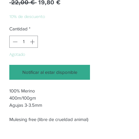
Precio
Precio
 22,00 € 
19,80 €
de
oferta
10% de descuento
Cantidad
*
Agotado
Notificar al estar disponible
100% Merino

400m/100gm

Agujas 3-3.5mm

Mulesing free (libre de crueldad animal)