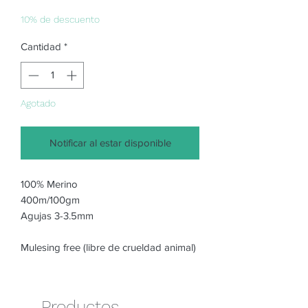
de
oferta
10% de descuento
Cantidad
*
Agotado
Notificar al estar disponible
100% Merino

400m/100gm

Agujas 3-3.5mm

Mulesing free (libre de crueldad animal)
Productos