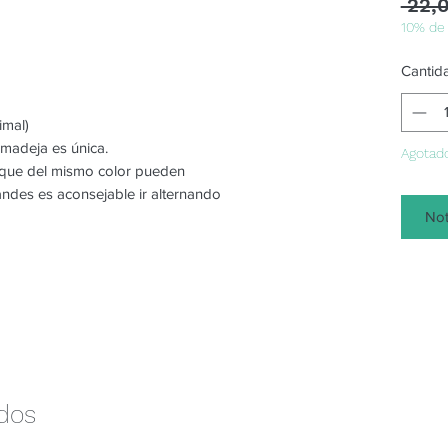
 22,
10% de
Cantid
imal)
 madeja es única.
Agotad
o que del mismo color pueden
randes es aconsejable ir alternando
Not
ados