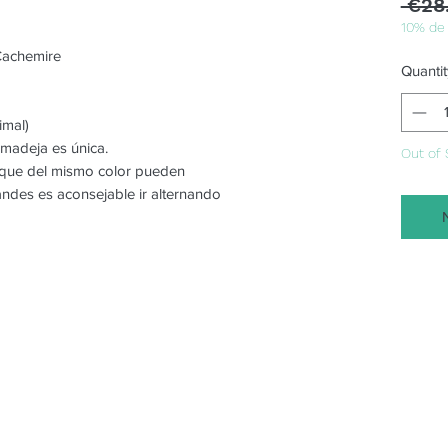
 €28
10% de
Cachemire
Quantit
imal)
 madeja es única.
Out of 
o que del mismo color pueden
randes es aconsejable ir alternando