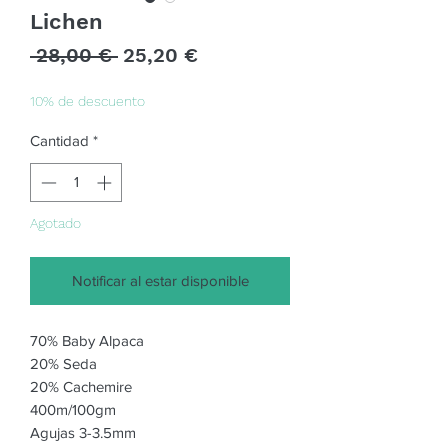
Lichen
Precio
Precio
 28,00 € 
25,20 €
de
oferta
10% de descuento
Cantidad
*
Agotado
Notificar al estar disponible
70% Baby Alpaca
20% Seda
20% Cachemire
400m/100gm
Agujas 3-3.5mm