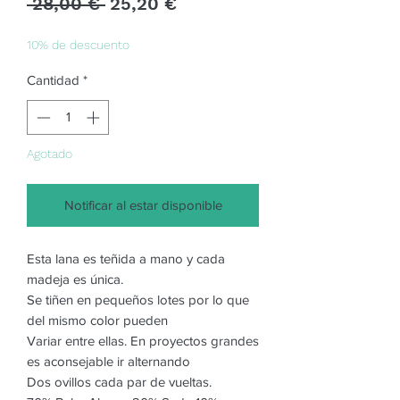
Precio
Precio
 28,00 € 
25,20 €
de
oferta
10% de descuento
Cantidad
*
Agotado
Notificar al estar disponible
Esta lana es teñida a mano y cada
madeja es única.
Se tiñen en pequeños lotes por lo que
del mismo color pueden
Variar entre ellas. En proyectos grandes
es aconsejable ir alternando
Dos ovillos cada par de vueltas.