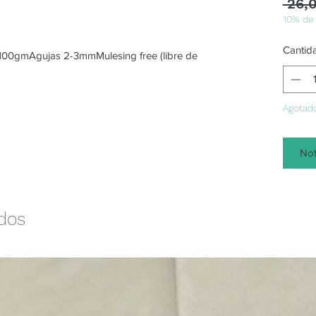
 26,
10% de
Cantid
0gmAgujas 2-3mmMulesing free (libre de
Agotad
Not
ados