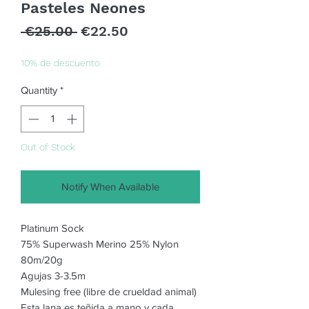
Pasteles Neones
Regular
Sale
 €25.00 
€22.50
Price
Price
10% de descuento
Quantity
*
Out of Stock
Notify When Available
Platinum Sock
75% Superwash Merino 25% Nylon
80m/20g
Agujas 3-3.5m
Mulesing free (libre de crueldad animal)
Esta lana es teñida a mano y cada