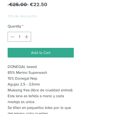
Regular
Sale
 €25.00 
€22.50
Price
Price
10% de descuento
Quantity
*
Add to Cart
DONEGAL tweed
85% Merino Superwash
15% Donegal Nep
Agujas 2,5 - 3,5mm
Mulesing free (libre de crueldad animal)
Esta lana es teñida a mano y cada
madeja es única.
Se tiñen en pequeños lotes por lo que
del mismo color pueden