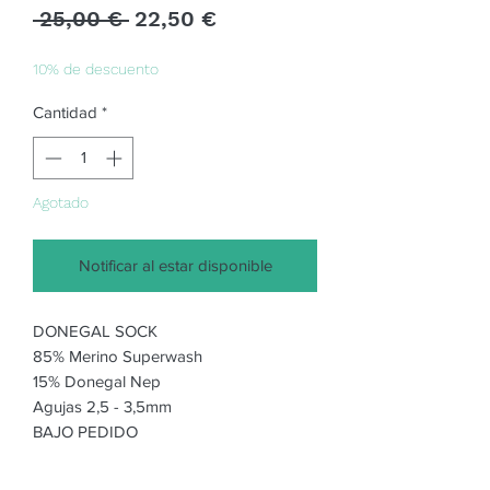
Precio
Precio
 25,00 € 
22,50 €
de
oferta
10% de descuento
Cantidad
*
Agotado
Notificar al estar disponible
DONEGAL SOCK
85% Merino Superwash
15% Donegal Nep
Agujas 2,5 - 3,5mm
BAJO PEDIDO