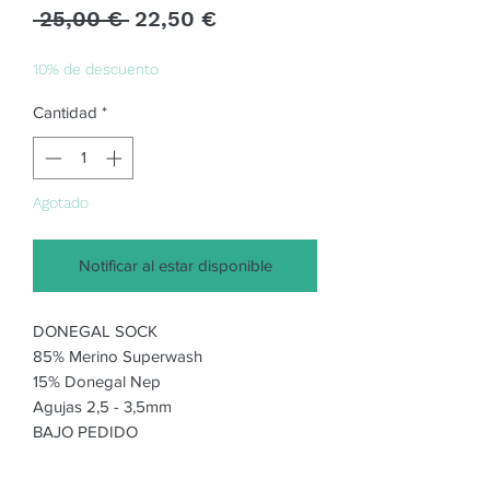
Precio
Precio
 25,00 € 
22,50 €
de
oferta
10% de descuento
Cantidad
*
Agotado
Notificar al estar disponible
DONEGAL SOCK
85% Merino Superwash
15% Donegal Nep
Agujas 2,5 - 3,5mm
BAJO PEDIDO