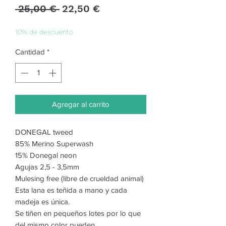
Precio
Precio
 25,00 € 
22,50 €
de
oferta
10% de descuento
Cantidad
*
Agregar al carrito
DONEGAL tweed
85% Merino Superwash
15% Donegal neon
Agujas 2,5 - 3,5mm
Mulesing free (libre de crueldad animal)
Esta lana es teñida a mano y cada
madeja es única.
Se tiñen en pequeños lotes por lo que
del mismo color pueden