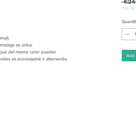
 €24
10% de
Quantit
imal)
 madeja es única.
o que del mismo color pueden
Add 
randes es aconsejable ir alternando