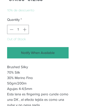
Price
Price
10% de descuento
Quantity
*
Out of Stock
Notify When Available
Brushed Silky
70% Silk
30% Merino Fino
50gm/200m
Agujas 4-4,5mm
Esta lana es fingering pero cunde como
una DK , el efecto tejida es como una
nube y no pesa nada .