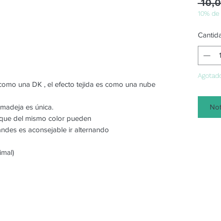
 10,
10% de
Cantid
Agotad
 como una DK , el efecto tejida es como una nube
Not
 madeja es única.
o que del mismo color pueden
randes es aconsejable ir alternando
imal)