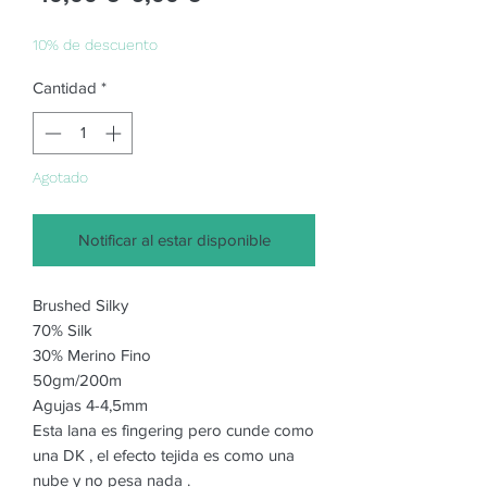
de
oferta
10% de descuento
Cantidad
*
Agotado
Notificar al estar disponible
Brushed Silky
70% Silk
30% Merino Fino
50gm/200m
Agujas 4-4,5mm
Esta lana es fingering pero cunde como
una DK , el efecto tejida es como una
nube y no pesa nada .