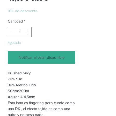
de
oferta
10% de descuento
Cantidad
*
Agotado
Notificar al estar disponible
Brushed Silky
70% Silk
30% Merino Fino
50gm/200m
Agujas 4-4,5mm
Esta lana es fingering pero cunde como
una DK , el efecto tejida es como una
nube y no pesa nada .