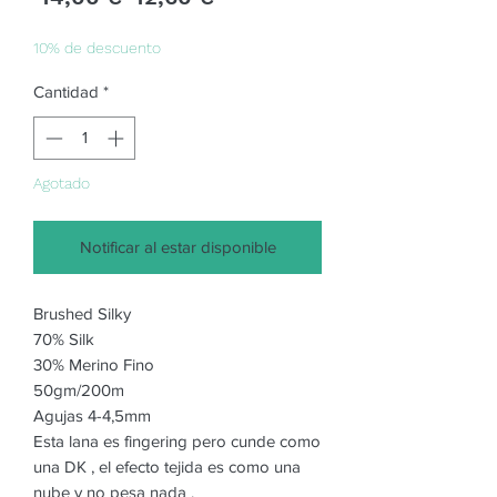
de
oferta
10% de descuento
Cantidad
*
Agotado
Notificar al estar disponible
Brushed Silky
70% Silk
30% Merino Fino
50gm/200m
Agujas 4-4,5mm
Esta lana es fingering pero cunde como
una DK , el efecto tejida es como una
nube y no pesa nada .