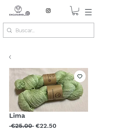
Lima
Regular
Sale
 €25.00 
€22.50
Price
Price