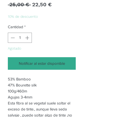
Precio
Precio
 25,00 € 
22,50 €
de
oferta
10% de descuento
Cantidad
*
Agotado
Notificar al estar disponible
53% Bamboo
47% Bourette silk
100g/460m
Agujas 3-4mm
Esta fibra al se vegetal suele soltar el
exceso de tinte., aunque lleva seda
salvaje , puede soltar algo de tinte ,no