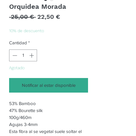
Orquidea Morada
Precio
Precio
 25,00 € 
22,50 €
de
oferta
10% de descuento
Cantidad
*
Agotado
Notificar al estar disponible
53% Bamboo
47% Bourette silk
100g/460m
Agujas 3-4mm
Esta fibra al se vegetal suele soltar el