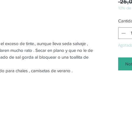
 25,
10% de
Cantid
 el exceso de tinte., aunque lleva seda salvaje ,
Agotad
claren mucho rato . Secar en plano y que no le de
ñado de sal gorda al bloquear o una toallita de
Not
do para chales , camisetas de verano .