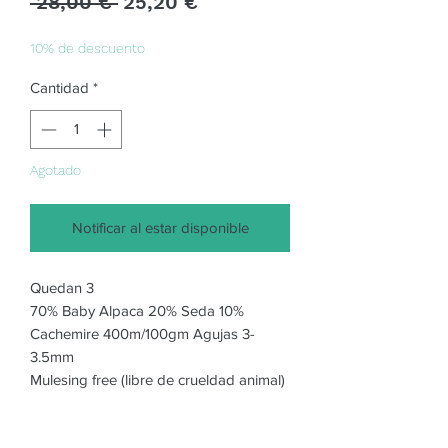
Precio
Precio
 28,00 € 
25,20 €
de
oferta
10% de descuento
Cantidad
*
Agotado
Notificar al estar disponible
Quedan 3
70% Baby Alpaca 20% Seda 10%
Cachemire 400m/100gm Agujas 3-
3.5mm
Mulesing free (libre de crueldad animal)