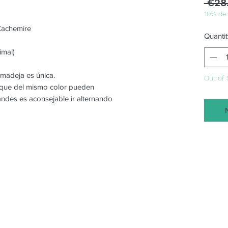
 €28
10% de
Cachemire
Quantit
imal)
 madeja es única.
Out of 
o que del mismo color pueden
randes es aconsejable ir alternando