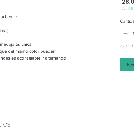
 28,
10% de
Cachemire
Cantid
imal)
 madeja es única.
Agotad
o que del mismo color pueden
randes es aconsejable ir alternando
Not
ados