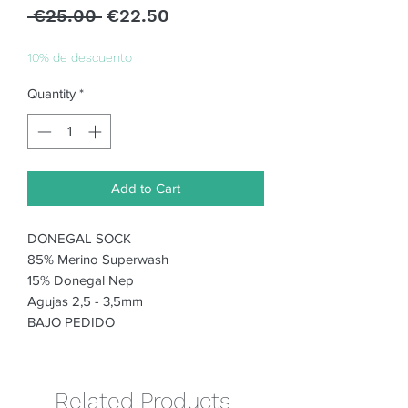
Regular
Sale
 €25.00 
€22.50
Price
Price
10% de descuento
Quantity
*
Add to Cart
DONEGAL SOCK
85% Merino Superwash
15% Donegal Nep
Agujas 2,5 - 3,5mm
BAJO PEDIDO
Related Products