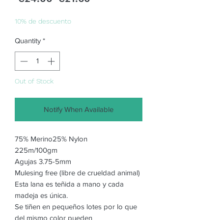
Price
Price
10% de descuento
Quantity
*
Out of Stock
Notify When Available
75% Merino25% Nylon
225m/100gm
Agujas 3.75-5mm
Mulesing free (libre de crueldad animal)
Esta lana es teñida a mano y cada
madeja es única.
Se tiñen en pequeños lotes por lo que
del mismo color pueden