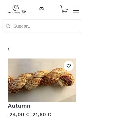
Autumn
Precio
Precio
 24,00 € 
21,60 €