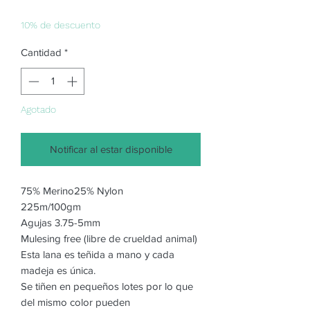
de
oferta
10% de descuento
Cantidad
*
Agotado
Notificar al estar disponible
75% Merino25% Nylon
225m/100gm
Agujas 3.75-5mm
Mulesing free (libre de crueldad animal)
Esta lana es teñida a mano y cada
madeja es única.
Se tiñen en pequeños lotes por lo que
del mismo color pueden