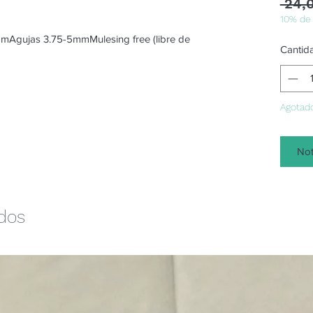
 24,
10% de
gujas 3.75-5mmMulesing free (libre de 
Cantid
Agotad
Not
ados